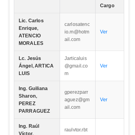
Cargo
Lic. Carlos
carlosatenc
Enrique,
io.m@hotm
Ver
ATENCIO
ail.com
MORALES
Lc. Jesús
Jarticaluis
Ángel, ARTICA
@gmail.co
Ver
LUIS
m
Ing. Guiliana
gperezparr
Sharon,
aguez@gm
Ver
PEREZ
ail.com
PARRAGUEZ
Ing. Raúl
raulvtor.rbt
Víctor,