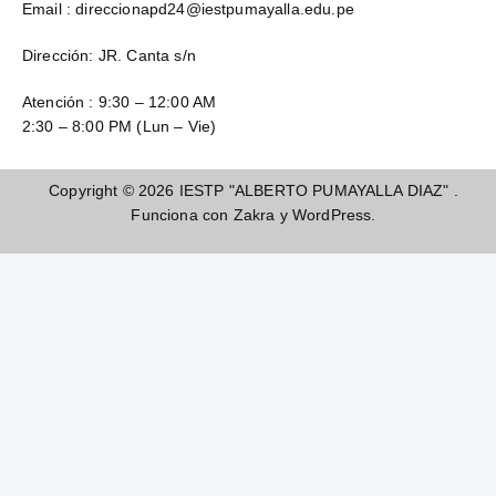
Email : direccionapd24@iestpumayalla.edu.pe
RICRA
Dirección: JR. Canta s/n
Lic. Erika
erika@gma
Froctuosa
Ver
Atención : 9:30 – 12:00 AM
il.com
PABLO LUÍS
2:30 – 8:00 PM (Lun – Vie)
Copyright © 2026
IESTP "ALBERTO PUMAYALLA DIAZ"
.
Funciona con
Zakra
y
WordPress
.