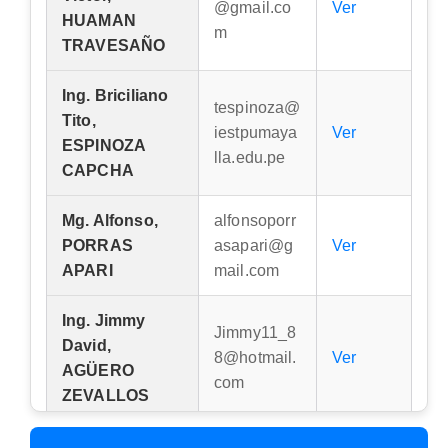
@gmail.co
Ver
HUAMAN
m
TRAVESAÑO
Ing. Briciliano
tespinoza@
Tito,
iestpumaya
Ver
ESPINOZA
lla.edu.pe
CAPCHA
Mg. Alfonso,
alfonsoporr
PORRAS
asapari@g
Ver
APARI
mail.com
Ing. Jimmy
Jimmy11_8
David,
8@hotmail.
Ver
AGÜERO
com
ZEVALLOS
Ing. Víctor,
vmminas12